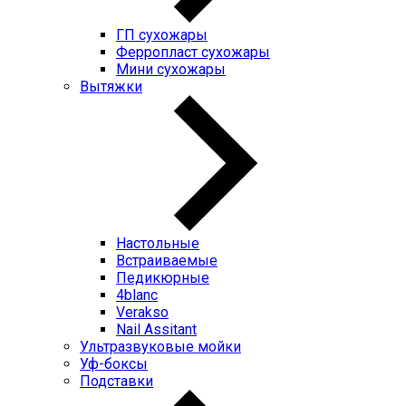
ГП cухожары
Ферропласт cухожары
Мини cухожары
Вытяжки
Настольные
Встраиваемые
Педикюрные
4blanc
Verakso
Nail Assitant
Ультразвуковые мойки
Уф-боксы
Подставки