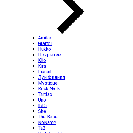
Amilak
Grattol
Hukko
Покрытие
Klio
Kira
Lianail
Луи Филипп
Mystique
Rock Nails
Tartiso
Uno
IbDi
She
The Base
NoName
Ta2