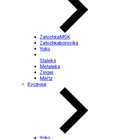
ZatochkaMSK
Zatochkaborovika
Yoko
Staleks
Metaleks
Zinger
Mertz
Кусачки
Yoko