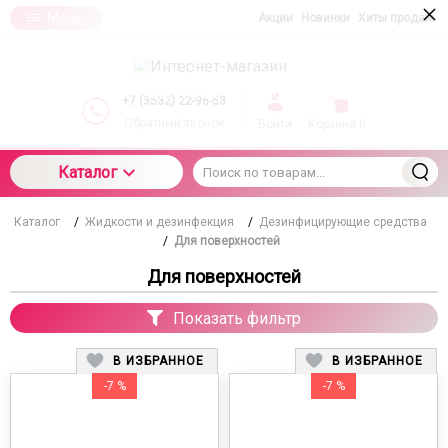
×
Меню
Акции
Новинки
Хиты продаж
При использовании данного сайта вы
подтверждаете свое согласие на использование
компанией cookie-файлов в соответствии с
настоящим соглашением в отношении данного
+7 (3532) 22-96-53
типа файлов
Обратный звонок
Войти
Корзина
0
Каталог
Каталог
/
Жидкости и дезинфекция
/
Дезинфицирующие средства
/
Для поверхностей
Для поверхностей
Показать фильтр
В ИЗБРАННОЕ
В ИЗБРАННОЕ
-7 %
-7 %