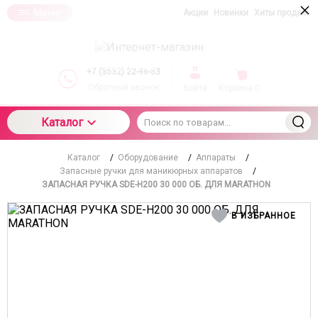
×
Меню
Акции
Новинки
Хиты продаж
При использовании данного сайта вы
подтверждаете свое согласие на использование
компанией cookie-файлов в соответствии с
настоящим соглашением в отношении данного
+7 (3532) 22-96-53
типа файлов
Обратный звонок
Войти
Корзина
0
Каталог
Каталог
/
Оборудование
/
Аппараты
/
Запасные ручки для маникюрных аппаратов
/
ЗАПАСНАЯ РУЧКА SDE-H200 30 000 ОБ. ДЛЯ MARATHON
В ИЗБРАННОЕ